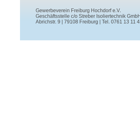
Gewerbeverein Freiburg Hochdorf e.V.
Geschäftsstelle
c/o Streber Isoliertechnik Gmb
Abrichstr. 9
|
79108 Freiburg
|
Tel.
0761 13 11 